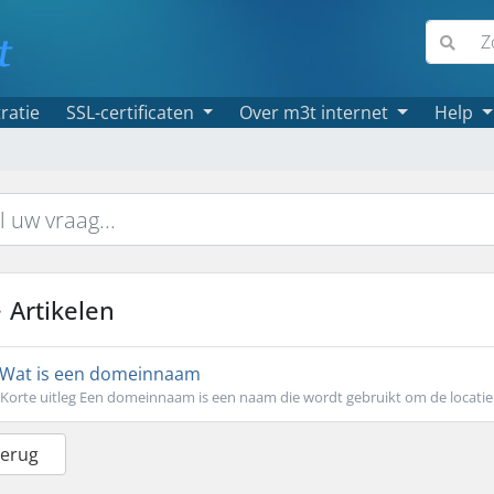
ratie
SSL-certificaten
Over m3t internet
Help
Artikelen
Wat is een domeinnaam
Korte uitleg Een domeinnaam is een naam die wordt gebruikt om de locatie v
Terug