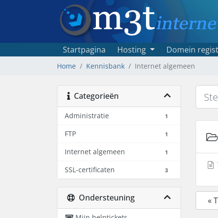
Startpagina
Hosting
Domein regist
Home
Kennisbank
Internet algemeen
Categorieën
Administratie
1
FTP
1
Internet algemeen
1
SSL-certificaten
3
Ondersteuning
« 
Mijn helptickets