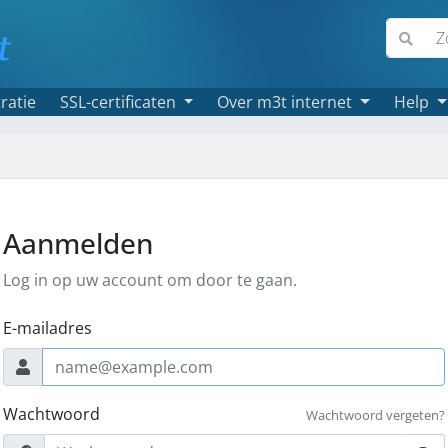
ratie
SSL-certificaten
Over m3t internet
Help
Aanmelden
Log in op uw account om door te gaan.
E-mailadres
Wachtwoord
Wachtwoord vergeten?